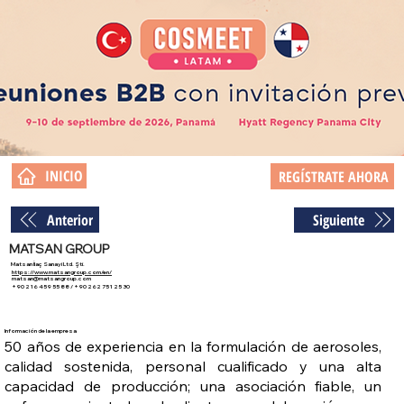
INICIO
REGÍSTRATE AHORA
Anterior
Siguiente
MATSAN GROUP
Matsan İlaç Sanayi Ltd. Şti.
https://www.matsangroup.com/en/
matsan@matsangroup.com
+90 216 459 55 88 / +90 262 751 25 30
Información de la empresa
50 años de experiencia en la formulación de aerosoles,
calidad sostenida, personal cualificado y una alta
capacidad de producción; una asociación fiable, un