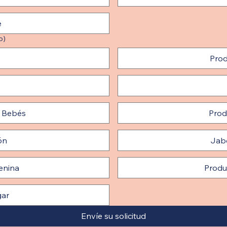
e
o)
Prod
a Bebés
Prod
ón
Jabo
enina
Produ
gar
Envíe su solicitud