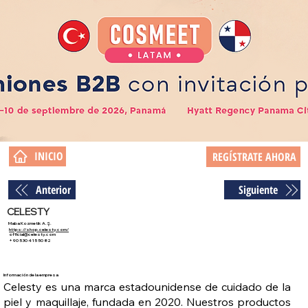
INICIO
REGÍSTRATE AHORA
Anterior
Siguiente
CELESTY
Maba Kozmetik A.Ş.
https://shop.celesty.com/
official@celesty.com
+90 530 415 50 82
Información de la empresa
Celesty es una marca estadounidense de cuidado de la
piel y maquillaje, fundada en 2020. Nuestros productos