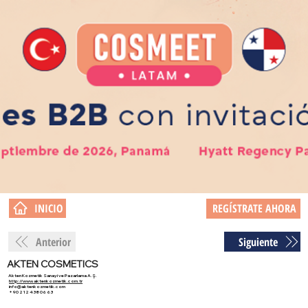
INICIO
REGÍSTRATE AHORA
Anterior
Siguiente
AKTEN COSMETICS
Akten Kozmetik Sanayi ve Pazarlama A.Ş.
http://www.aktenkozmetik.com.tr
info@aktenkozmetik.com
+90 212 438 06 63